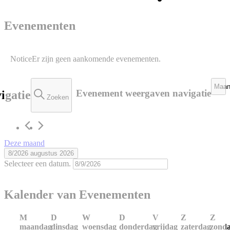
Evenementen
Notice
Er zijn geen aankomende evenementen.
Maa
Evenement weergaven navigatie
igatie
Zoeken
Deze maand
8/2026
augustus 2026
Selecteer een datum.
Kalender van Evenementen
M
D
W
D
V
Z
Z
maandag
dinsdag
woensdag
donderdag
vrijdag
zaterdag
zond