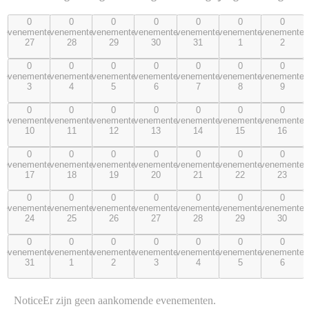
0
0
0
0
0
0
0
0
0
0
0
0
0
0
evenementen
evenementen
evenementen
evenementen
evenementen
evenementen
evenemente
evenementen,
evenementen,
evenementen,
evenementen,
evenementen,
evenementen,
evenement
27
28
29
30
31
1
2
27
28
29
30
31
1
2
0
0
0
0
0
0
0
0
0
0
0
0
0
0
evenementen
evenementen
evenementen
evenementen
evenementen
evenementen
evenemente
evenementen,
evenementen,
evenementen,
evenementen,
evenementen,
evenementen,
evenement
3
4
5
6
7
8
9
3
4
5
6
7
8
9
0
0
0
0
0
0
0
0
0
0
0
0
0
0
evenementen
evenementen
evenementen
evenementen
evenementen
evenementen
evenemente
evenementen,
evenementen,
evenementen,
evenementen,
evenementen,
evenementen,
evenement
10
11
12
13
14
15
16
10
11
12
13
14
15
16
0
0
0
0
0
0
0
0
0
0
0
0
0
0
evenementen
evenementen
evenementen
evenementen
evenementen
evenementen
evenemente
evenementen,
evenementen,
evenementen,
evenementen,
evenementen,
evenementen,
evenement
17
18
19
20
21
22
23
17
18
19
20
21
22
23
0
0
0
0
0
0
0
0
0
0
0
0
0
0
evenementen
evenementen
evenementen
evenementen
evenementen
evenementen
evenemente
evenementen,
evenementen,
evenementen,
evenementen,
evenementen,
evenementen,
evenement
24
25
26
27
28
29
30
24
25
26
27
28
29
30
0
0
0
0
0
0
0
0
0
0
0
0
0
0
evenementen
evenementen
evenementen
evenementen
evenementen
evenementen
evenemente
evenementen,
evenementen,
evenementen,
evenementen,
evenementen,
evenementen,
evenement
31
1
2
3
4
5
6
31
1
2
3
4
5
6
Notice
Er zijn geen aankomende evenementen.