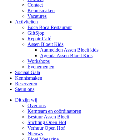
Contact
Kennismaken
Vacatures
Activiteiten
Boca Boca Restaurant
GiftSjop
Repair Café
Assen Bloeit Kids
Aanmelden Assen Bloeit kids
Agenda Assen Bloeit Kids
Workshops
Evenementen
Sociaal Gala
Kennismaken
Reserveren
Steun ons
Dit zijn wij
Over ons
Kernteam en coördinatoren
Bestuur Assen Bloeit
Stichting Open Hof
Verhuur Open Hof
Nieuws
Bloei Magazine