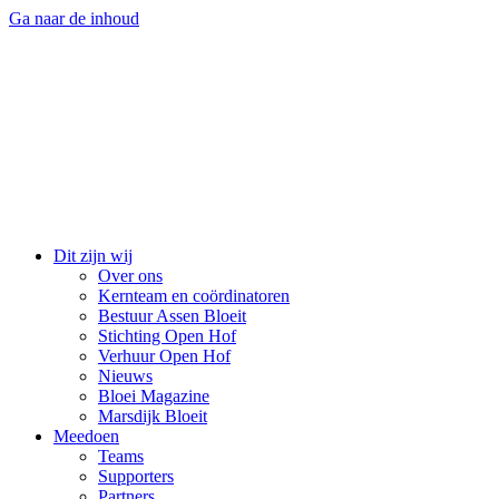
Ga naar de inhoud
Dit zijn wij
Over ons
Kernteam en coördinatoren
Bestuur Assen Bloeit
Stichting Open Hof
Verhuur Open Hof
Nieuws
Bloei Magazine
Marsdijk Bloeit
Meedoen
Teams
Supporters
Partners