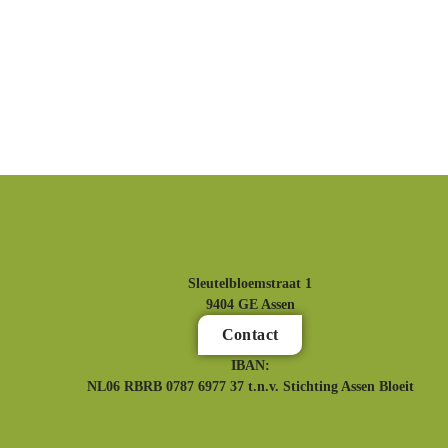
Sleutelbloemstraat 1
9404 GE Assen
Contact
IBAN:
NL06 RBRB 0787 6977 37 t.n.v. Stichting Assen Bloeit