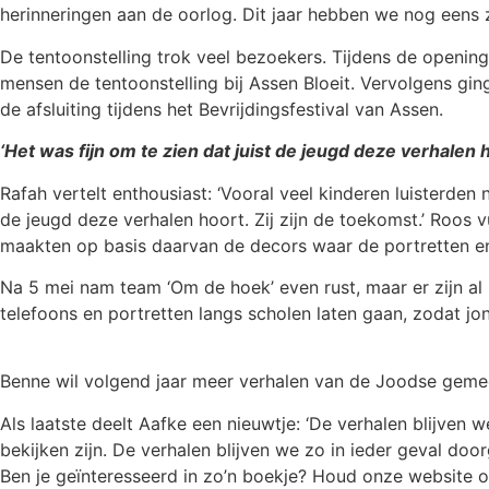
herinneringen aan de oorlog. Dit jaar hebben we nog eens
De tentoonstelling trok veel bezoekers. Tijdens de open
mensen de tentoonstelling bij Assen Bloeit. Vervolgens gi
de afsluiting tijdens het Bevrijdingsfestival van Assen.
‘Het was fijn om te zien dat juist de jeugd deze verhalen h
Rafah vertelt enthousiast: ‘Vooral veel kinderen luisterden
de jeugd deze verhalen hoort. Zij zijn de toekomst.’ Roos v
maakten op basis daarvan de decors waar de portretten en 
Na 5 mei nam team ‘Om de hoek’ even rust, maar er zijn al
telefoons en portretten langs scholen laten gaan, zodat j
Benne wil volgend jaar meer verhalen van de Joodse gemeen
Als laatste deelt Aafke een nieuwtje: ‘De verhalen blijven
bekijken zijn. De verhalen blijven we zo in ieder geval door
Ben je geïnteresseerd in zo’n boekje? Houd onze website o