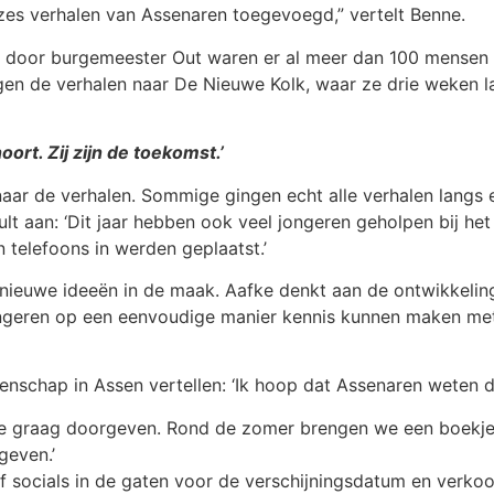
 zes verhalen van Assenaren toegevoegd,” vertelt Benne.
ing door burgemeester Out waren er al meer dan 100 mense
ngen de verhalen naar De Nieuwe Kolk, waar ze drie weken l
oort. Zij zijn de toekomst.’
 naar de verhalen. Sommige gingen echt alle verhalen langs e
ult aan: ‘Dit jaar hebben ook veel jongeren geholpen bij he
telefoons in werden geplaatst.’
 nieuwe ideeën in de maak. Aafke denkt aan de ontwikkeling
ongeren op een eenvoudige manier kennis kunnen maken met 
schap in Assen vertellen: ‘Ik hoop dat Assenaren weten da
 we graag doorgeven. Rond de zomer brengen we een boekje ui
geven.’
f socials in de gaten voor de verschijningsdatum en verkoo