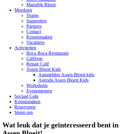
Marsdijk Bloeit
Meedoen
Teams
Supporters
Partners
Contact
Kennismaken
Vacatures
Activiteiten
Boca Boca Restaurant
GiftSjop
Repair Café
Assen Bloeit Kids
Aanmelden Assen Bloeit kids
Agenda Assen Bloeit Kids
Workshops
Evenementen
Sociaal Gala
Kennismaken
Reserveren
Steun ons
Wat leuk dat je geïnteresseerd bent in
Assen Bloeit!