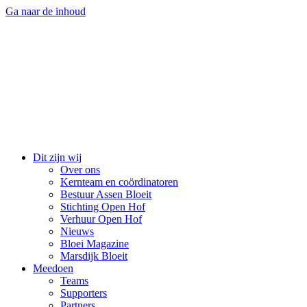
Ga naar de inhoud
Dit zijn wij
Over ons
Kernteam en coördinatoren
Bestuur Assen Bloeit
Stichting Open Hof
Verhuur Open Hof
Nieuws
Bloei Magazine
Marsdijk Bloeit
Meedoen
Teams
Supporters
Partners