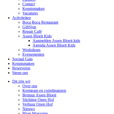
Contact
Kennismaken
Vacatures
Activiteiten
Boca Boca Restaurant
GiftSjop
Repair Café
Assen Bloeit Kids
Aanmelden Assen Bloeit kids
Agenda Assen Bloeit Kids
Workshops
Evenementen
Sociaal Gala
Kennismaken
Reserveren
Steun ons
Dit zijn wij
Over ons
Kernteam en coördinatoren
Bestuur Assen Bloeit
Stichting Open Hof
Verhuur Open Hof
Nieuws
Bloei Magazine