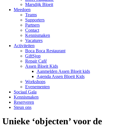
Marsdijk Bloeit
Meedoen
Teams
Supporters
Partners
Contact
Kennismaken
Vacatures
Activiteiten
Boca Boca Restaurant
GiftSjop
Repair Café
Assen Bloeit Kids
Aanmelden Assen Bloeit kids
Agenda Assen Bloeit Kids
Workshops
Evenementen
Sociaal Gala
Kennismaken
Reserveren
Steun ons
Unieke ‘objecten’ voor de