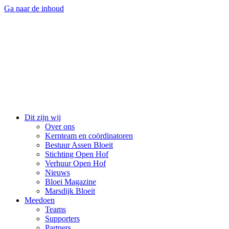
Ga naar de inhoud
Dit zijn wij
Over ons
Kernteam en coördinatoren
Bestuur Assen Bloeit
Stichting Open Hof
Verhuur Open Hof
Nieuws
Bloei Magazine
Marsdijk Bloeit
Meedoen
Teams
Supporters
Partners