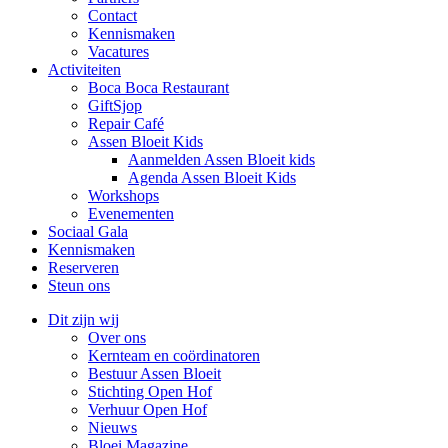
Contact
Kennismaken
Vacatures
Activiteiten
Boca Boca Restaurant
GiftSjop
Repair Café
Assen Bloeit Kids
Aanmelden Assen Bloeit kids
Agenda Assen Bloeit Kids
Workshops
Evenementen
Sociaal Gala
Kennismaken
Reserveren
Steun ons
Dit zijn wij
Over ons
Kernteam en coördinatoren
Bestuur Assen Bloeit
Stichting Open Hof
Verhuur Open Hof
Nieuws
Bloei Magazine