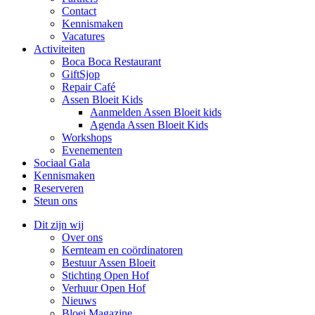
Contact
Kennismaken
Vacatures
Activiteiten
Boca Boca Restaurant
GiftSjop
Repair Café
Assen Bloeit Kids
Aanmelden Assen Bloeit kids
Agenda Assen Bloeit Kids
Workshops
Evenementen
Sociaal Gala
Kennismaken
Reserveren
Steun ons
Dit zijn wij
Over ons
Kernteam en coördinatoren
Bestuur Assen Bloeit
Stichting Open Hof
Verhuur Open Hof
Nieuws
Bloei Magazine