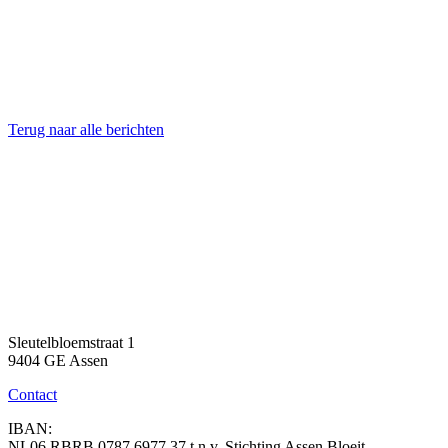
Terug naar alle berichten
Sleutelbloemstraat 1
9404 GE Assen
Contact
IBAN:
NL06 RBRB 0787 6977 37 t.n.v. Stichting Assen Bloeit