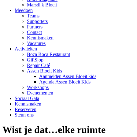
Marsdijk Bloeit
Meedoen
Teams
Supporters
Partners
Contact
Kennismaken
Vacatures
Activiteiten
Boca Boca Restaurant
GiftSjop
Repair Café
Assen Bloeit Kids
Aanmelden Assen Bloeit kids
Agenda Assen Bloeit Kids
Workshops
Evenementen
Sociaal Gala
Kennismaken
Reserveren
Steun ons
Wist je dat…elke ruimte