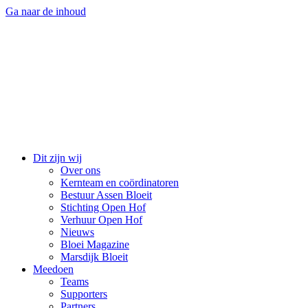
Ga naar de inhoud
Dit zijn wij
Over ons
Kernteam en coördinatoren
Bestuur Assen Bloeit
Stichting Open Hof
Verhuur Open Hof
Nieuws
Bloei Magazine
Marsdijk Bloeit
Meedoen
Teams
Supporters
Partners