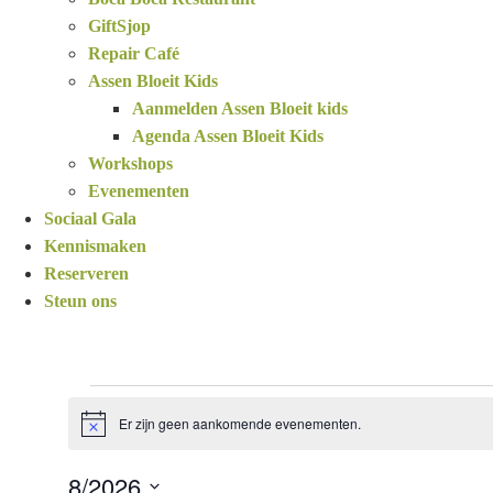
GiftSjop
Repair Café
Assen Bloeit Kids
Aanmelden Assen Bloeit kids
Agenda Assen Bloeit Kids
Workshops
Evenementen
Sociaal Gala
Kennismaken
Reserveren
Steun ons
Evenementen
Er zijn geen aankomende evenementen.
Notice
8/2026