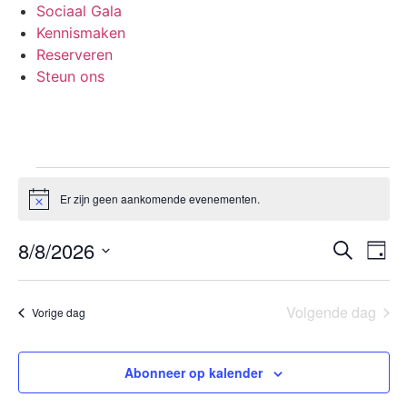
Sociaal Gala
Kennismaken
Reserveren
Steun ons
Er zijn geen aankomende evenementen.
Notice
Even
Ev
8/8/2026
Zoeken
Dag
Selecteer
we
Zoek
een
datum.
na
Volgende dag
Vorige dag
en
weer
Abonneer op kalender
navig